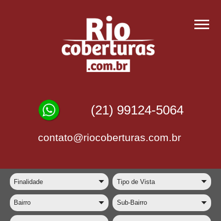
(21) 99124-5064
contato@riocoberturas.com.br